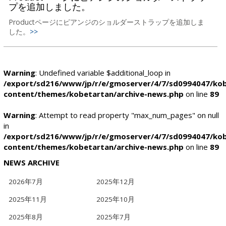
プを追加しました。
Productページにピアンジのショルダーストラップを追加しま
した。
>>
Warning
: Undefined variable $additional_loop in
/export/sd216/www/jp/r/e/gmoserver/4/7/sd0994047/kob
content/themes/kobetartan/archive-news.php
on line
89
Warning
: Attempt to read property "max_num_pages" on null
in
/export/sd216/www/jp/r/e/gmoserver/4/7/sd0994047/kob
content/themes/kobetartan/archive-news.php
on line
89
NEWS ARCHIVE
2026年7月
2025年12月
2025年11月
2025年10月
2025年8月
2025年7月