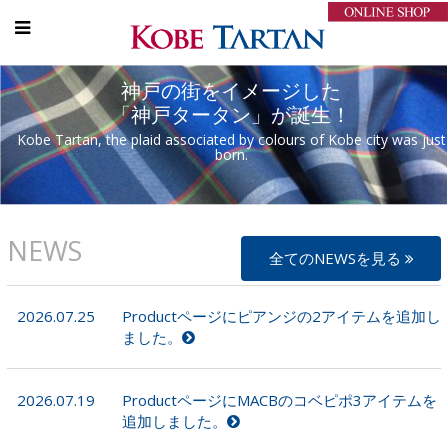
神戸の街をイメージした
「神戸タータン」が誕生！
Kobe Tartan, the plaid associated by colours of Kobe city was just
born.
NEWS
全てのNEWSを見る
2026.07.25
Productページにピアンジの2アイテムを追加し
ました。
2026.07.19
ProductページにMACBのコベピポ3アイテムを
追加しました。