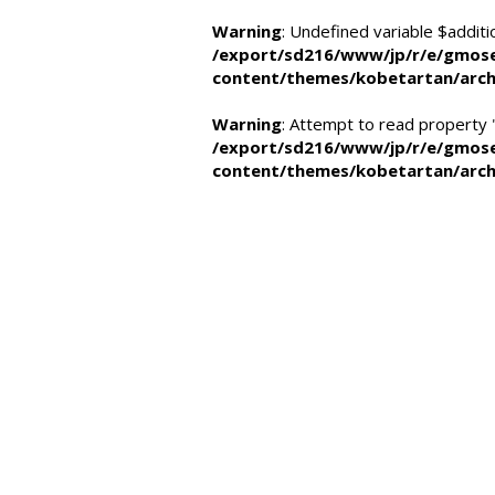
Warning
: Undefined variable $additi
/export/sd216/www/jp/r/e/gmose
content/themes/kobetartan/arch
Warning
: Attempt to read property
/export/sd216/www/jp/r/e/gmose
content/themes/kobetartan/arch