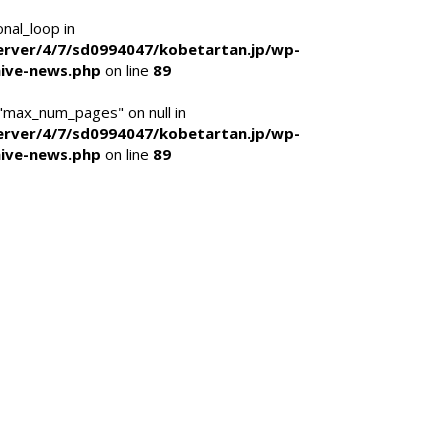
onal_loop in
rver/4/7/sd0994047/kobetartan.jp/wp-
ive-news.php
on line
89
 "max_num_pages" on null in
rver/4/7/sd0994047/kobetartan.jp/wp-
ive-news.php
on line
89