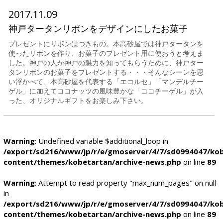
2017.11.09
神戸タータンリボンをデザインにしたお菓子
プレゼントにリボンはつきもの。本高砂屋では神戸タータンを
使ったリボンを作り、お菓子のプレゼント用に使おうと考えま
した。神戸の人が神戸の魅力を知ってもらうために、神戸ター
タンリボンのお菓子をプレゼントする・・・そんなシーンを思
い浮かべて、本高砂屋を代表する「エコルセ」「マンデルチー
ゲル」に加えてココナッツの風味豊かな「ココチーゲル」が入
った、オリジナルギフトをお楽しみ下さい。
Warning
: Undefined variable $additional_loop in
/export/sd216/www/jp/r/e/gmoserver/4/7/sd0994047/kob
content/themes/kobetartan/archive-news.php
on line
89
Warning
: Attempt to read property "max_num_pages" on null
in
/export/sd216/www/jp/r/e/gmoserver/4/7/sd0994047/kob
content/themes/kobetartan/archive-news.php
on line
89