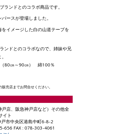
eブランドとのコラボ商品です。
ンパースが登場しました。
海をイメージした白の山道テープを
ブランドとのコラボなので、姉妹や兄
よ。
M（80㎝～90㎝） 綿100％
の販売店までお問合せください。
神戸店、阪急神戸店など）その他全
サイト
6 神戸市中央区港島中町6-8-2
65-656 FAX : 078-303-4061