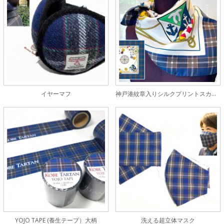
イヤーマフ
神戸港紋章入りシルクプリントスカーフ
YOJO TAPE (養生テープ）大柄
洗える超立体マスク