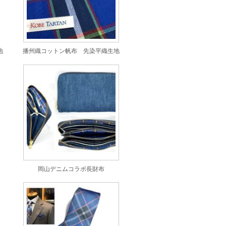
地
播州織コットン帆布 先染平織生地
岡山デニムコラボ長財布