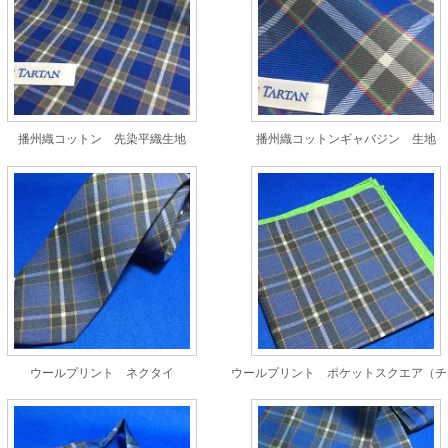
播州織コットン 先染平織生地
播州織コットンギャバジン 生地
ウールプリント ネクタイ
ウー