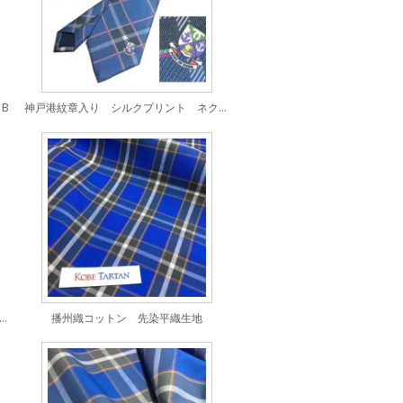
B
神戸港紋章入り シルクプリント ネクタイ
織コットン くるみボタン二つ穴タイプ
播州織コットン 先染平織生地