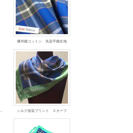
播州織コットン 先染平織生地
ルプリント ポケットスクエア（チーフ）
シルク捺染プリント スカーフ