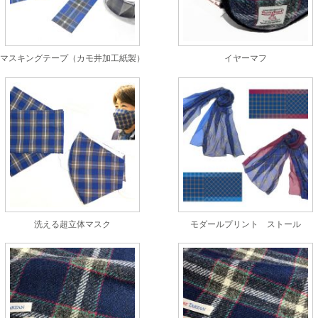
マスキングテープ（カモ井加工紙製）
イヤーマフ
洗える超立体マスク
モダールプリント ストール