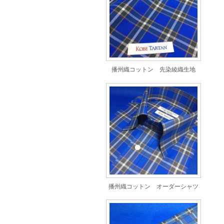
播州織コットン 先染綾織生地
播州織コットン オーダーシャツ