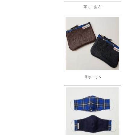
革ミニ財布
革ポーチS