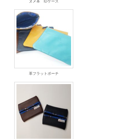
ヌメ革 IDケース
革フラットポーチ