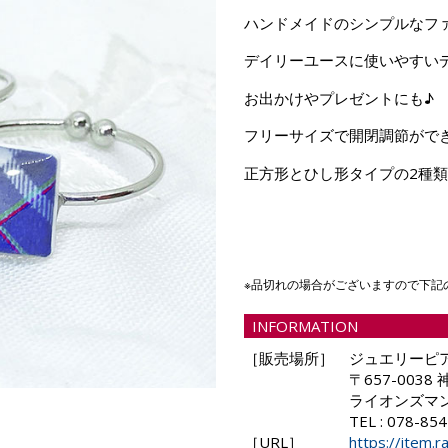
ハンドメイドのシンプルなフ
デイリーユースに使いやすい
お出かけやプレゼントにも♪
フリーサイズで開閉調節がで
正方形とひし形タイプの2種類
※品切れの場合がございますので下記
INFORMATION
［販売場所］
ジュエリーピ
〒657-003
ライオンズマンシ
TEL : 078-85
［URL］
https://item.r