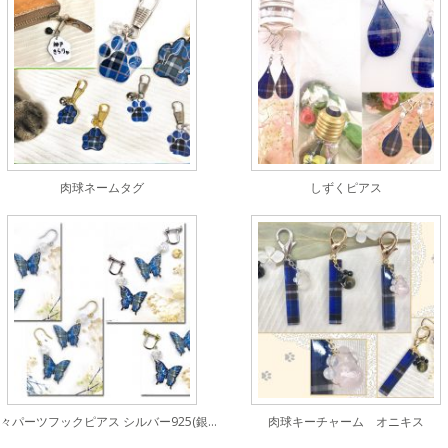
肉球ネームタグ
しずくピアス
蝶々パーツフックピアス シルバー925(銀色)クラック水晶付き
肉球キーチャーム オニキス